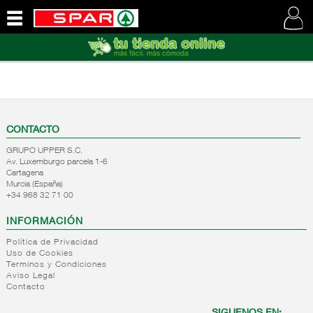
QUIENES
SOMOS
VISITE
NUESTRA
WEB
CONTACTO
GRUPO UPPER S.C.
Av. Luxemburgo parcela 1-6
Cartagena
Murcia (España)
+34 968 32 71 00
INFORMACIÓN
Política de Privacidad
Uso de Cookies
Terminos y Condiciones
Aviso Legal
Contacto