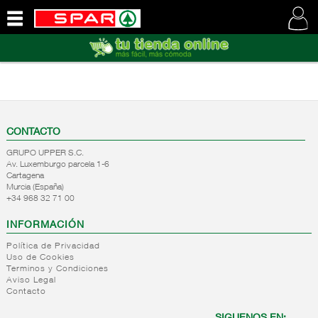
QUIENES
SOMOS
VISITE
NUESTRA
WEB
CONTACTO
GRUPO UPPER S.C.
Av. Luxemburgo parcela 1-6
Cartagena
Murcia (España)
+34 968 32 71 00
INFORMACIÓN
Política de Privacidad
Uso de Cookies
Terminos y Condiciones
Aviso Legal
Contacto