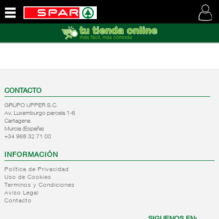
QUIENES
SOMOS
VISITE
NUESTRA
WEB
CONTACTO
GRUPO UPPER S.C.
Av. Luxemburgo parcela 1-6
Cartagena
Murcia (España)
+34 968 32 71 00
INFORMACIÓN
Política de Privacidad
Uso de Cookies
Terminos y Condiciones
Aviso Legal
Contacto