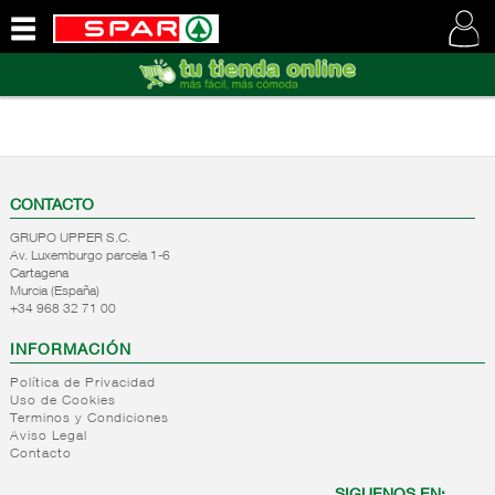
QUIENES
SOMOS
VISITE
NUESTRA
WEB
CONTACTO
GRUPO UPPER S.C.
Av. Luxemburgo parcela 1-6
Cartagena
Murcia (España)
+34 968 32 71 00
INFORMACIÓN
Política de Privacidad
Uso de Cookies
Terminos y Condiciones
Aviso Legal
Contacto