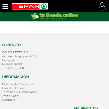
QUIENES
SOMOS
VISITE
NUESTRA
WEB
CONTACTO
GRUPO UPPER S.C.
Av. Luxemburgo parcela 1-6
Cartagena
Murcia (España)
+34 968 32 71 00
INFORMACIÓN
Política de Privacidad
Uso de Cookies
Terminos y Condiciones
Aviso Legal
Contacto