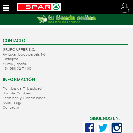
QUIENES
SOMOS
VISITE
NUESTRA
CONTACTO
WEB
GRUPO UPPER S.C.
Av. Luxemburgo parcela 1-6
Cartagena
Murcia (España)
+34 968 32 71 00
INFORMACIÓN
Política de Privacidad
Uso de Cookies
Terminos y Condiciones
Aviso Legal
Contacto
SIGUENOS EN: