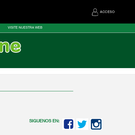
ACCESO
VISITE NUESTRA WEB
SIGUENOS EN: