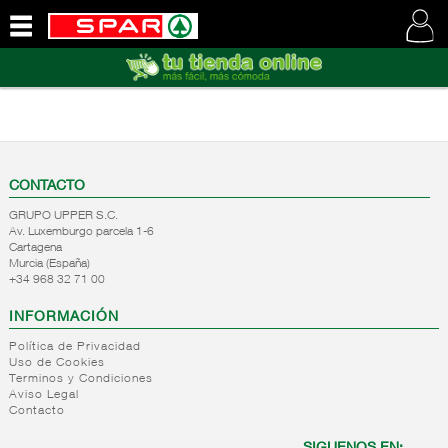
QUIENES
SOMOS
VISITE
NUESTRA
WEB
CONTACTO
GRUPO UPPER S.C.
Av. Luxemburgo parcela 1-6
Cartagena
Murcia (España)
+34 968 32 71 00
INFORMACIÓN
Política de Privacidad
Uso de Cookies
Terminos y Condiciones
Aviso Legal
Contacto