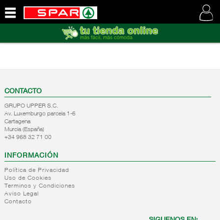
QUIENES
SOMOS
VISITE
NUESTRA
WEB
CONTACTO
GRUPO UPPER S.C.
Av. Luxemburgo parcela 1-6
Cartagena
Murcia (España)
+34 968 32 71 00
INFORMACIÓN
Política de Privacidad
Uso de Cookies
Terminos y Condiciones
Aviso Legal
Contacto