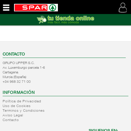
QUIENES
SOMOS
VISITE
NUESTRA
WEB
CONTACTO
GRUPO UPPER S.C.
Av. Luxemburgo parcela 1-6
Cartagena
Murcia (España)
+34 968 32 71 00
INFORMACIÓN
Política de Privacidad
Uso de Cookies
Terminos y Condiciones
Aviso Legal
Contacto