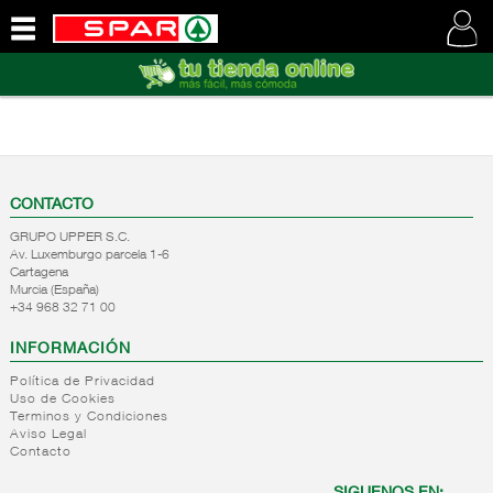
QUIENES
SOMOS
VISITE
NUESTRA
WEB
CONTACTO
GRUPO UPPER S.C.
Av. Luxemburgo parcela 1-6
Cartagena
Murcia (España)
+34 968 32 71 00
INFORMACIÓN
Política de Privacidad
Uso de Cookies
Terminos y Condiciones
Aviso Legal
Contacto