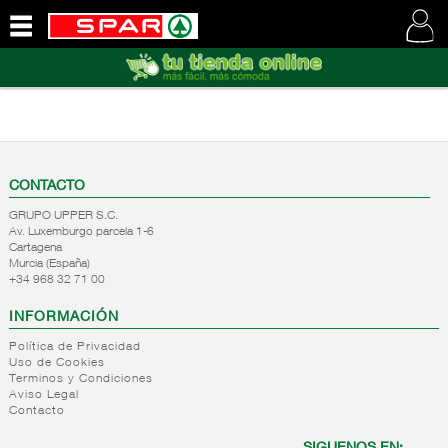
QUIENES
SOMOS
VISITE
NUESTRA
WEB
CONTACTO
GRUPO UPPER S.C.
Av. Luxemburgo parcela 1-6
Cartagena
Murcia (España)
+34 968 32 71 00
INFORMACIÓN
Política de Privacidad
Uso de Cookies
Terminos y Condiciones
Aviso Legal
Contacto