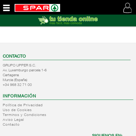
QUIENES
SOMOS
VISITE
NUESTRA
WEB
CONTACTO
GRUPO UPPER S.C.
Av. Luxemburgo parcela 1-6
Cartagena
Murcia (España)
+34 968 32 71 00
INFORMACIÓN
Política de Privacidad
Uso de Cookies
Terminos y Condiciones
Aviso Legal
Contacto