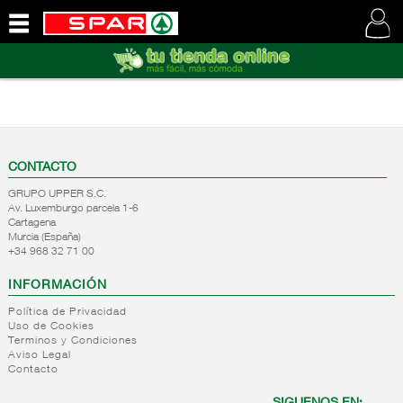
QUIENES
SOMOS
VISITE
NUESTRA
WEB
CONTACTO
GRUPO UPPER S.C.
Av. Luxemburgo parcela 1-6
Cartagena
Murcia (España)
+34 968 32 71 00
INFORMACIÓN
Política de Privacidad
Uso de Cookies
Terminos y Condiciones
Aviso Legal
Contacto