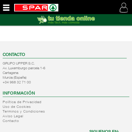
QUIENES
SOMOS
VISITE
NUESTRA
WEB
CONTACTO
GRUPO UPPER S.C.
Av. Luxemburgo parcela 1-6
Cartagena
Murcia (España)
+34 968 32 71 00
INFORMACIÓN
Política de Privacidad
Uso de Cookies
Terminos y Condiciones
Aviso Legal
Contacto