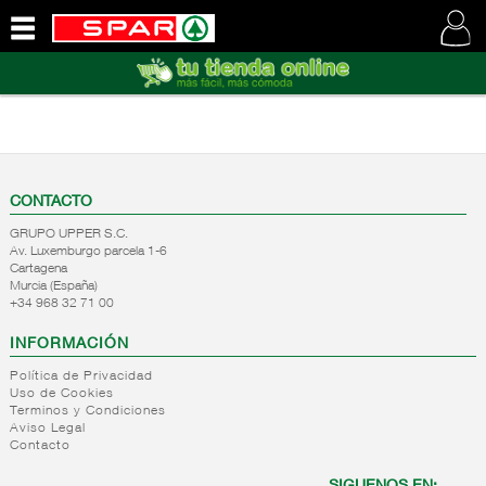
QUIENES
SOMOS
VISITE
NUESTRA
WEB
CONTACTO
GRUPO UPPER S.C.
Av. Luxemburgo parcela 1-6
Cartagena
Murcia (España)
+34 968 32 71 00
INFORMACIÓN
Política de Privacidad
Uso de Cookies
Terminos y Condiciones
Aviso Legal
Contacto