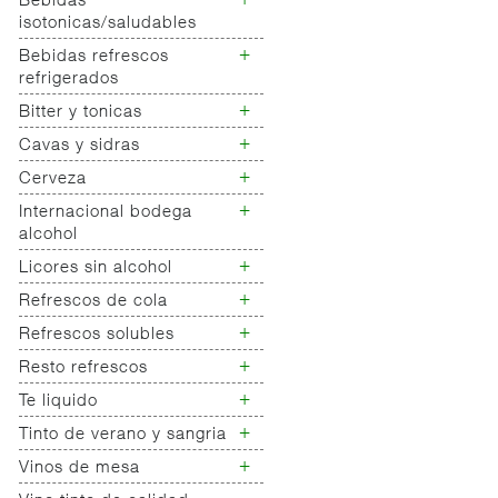
+
Bebidas
Bebidas energeticas
sabores
isotonicas/saludables
+
Bebidas refrescos
Bebidas isotonicas
refrigerados
+
Bitter y tonicas
Bebidas refrescos
refrigerados
+
Cavas y sidras
Bitter
Tonicas
+
Cerveza
Cava
Ginger ale
Sidra
+
Internacional bodega
Cerveza clasica
Champan
alcohol
Especialidades
Cerveza sin alcohol
+
Licores sin alcohol
Internacional bodega
alcohol
+
Refrescos de cola
Licores y mostos
+
Refrescos solubles
Refrescos cola
Refrescos cola sin
+
Resto refrescos
Refrescos solubles
azucar
+
Te liquido
Refrescos con gas
Refrescos cola sin
sabor fruta
cafeina
+
Tinto de verano y sangria
Te liquido
Refrescos c/gas sabor
Te liquido sin azucar
+
Vinos de mesa
Tinto de verano
frutas sin azucar
Sangria
Refrescos sin gas