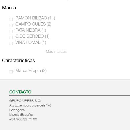
Nectar botella
marca
Zumo botella
Nectar sin azucar
RAMON BILBAO
(11)
Zumo exprimido
CAMPO GULES
(2)
Bebida base leche
PATA NEGRA
(1)
Zumo y nectar
G.DE BERCEO
(1)
vegetales
VIÑA POMAL
(1)
Bebida base zumo
Más marcas
características
Marca Propia
(2)
CONTACTO
GRUPO UPPER S.C.
Av. Luxemburgo parcela 1-6
Cartagena
Murcia (España)
+34 968 32 71 00