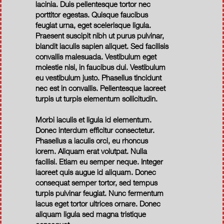
lacinia. Duis pellentesque tortor nec
porttitor egestas. Quisque faucibus
feugiat urna, eget scelerisque ligula.
Praesent suscipit nibh ut purus pulvinar,
blandit iaculis sapien aliquet. Sed facilisis
convallis malesuada. Vestibulum eget
molestie nisi, in faucibus dui. Vestibulum
eu vestibulum justo. Phasellus tincidunt
nec est in convallis. Pellentesque laoreet
turpis ut turpis elementum sollicitudin.
Morbi iaculis et ligula id elementum.
Donec interdum efficitur consectetur.
Phasellus a iaculis orci, eu rhoncus
lorem. Aliquam erat volutpat. Nulla
facilisi. Etiam eu semper neque. Integer
laoreet quis augue id aliquam. Donec
consequat semper tortor, sed tempus
turpis pulvinar feugiat. Nunc fermentum
lacus eget tortor ultrices ornare. Donec
aliquam ligula sed magna tristique